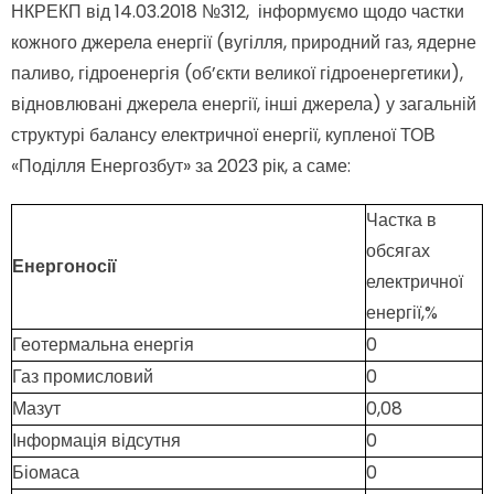
НКРЕКП від 14.03.2018 №312, інформуємо щодо частки
кожного джерела енергії (вугілля, природний газ, ядерне
паливо, гідроенергія (об’єкти великої гідроенергетики),
відновлювані джерела енергії, інші джерела) у загальній
структурі балансу електричної енергії, купленої ТОВ
«Поділля Енергозбут» за 2023 рік, а саме:
Частка в
обсягах
Енергоносії
електричної
енергії,%
Геотермальна енергія
0
Газ промисловий
0
Мазут
0,08
Інформація відсутня
0
Біомаса
0