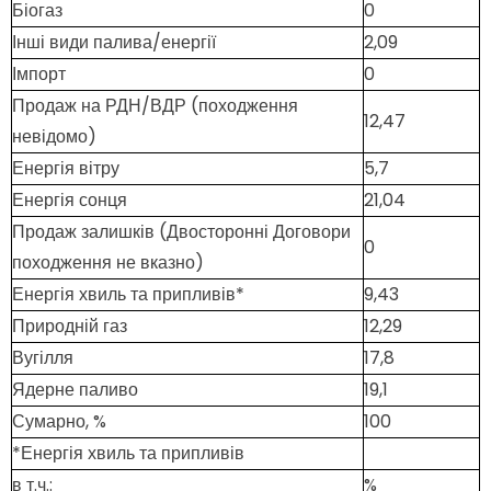
Біогаз
0
Інші види палива/енергії
2,09
Імпорт
0
Продаж на РДН/ВДР (походження
12,47
невідомо)
Енергія вітру
5,7
Енергія сонця
21,04
Продаж залишків (Двосторонні Договори
0
походження не вказно)
Енергія хвиль та припливів*
9,43
Природній газ
12,29
Вугілля
17,8
Ядерне паливо
19,1
Сумарно, %
100
*Енергія хвиль та припливів
в т.ч.:
%