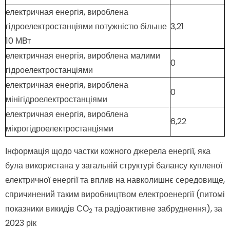
електричная енергія, вироблена
гідроелектростанціями потужністю більше
3,21
10 МВт
електричная енергія, вироблена малими
0
гідроелектростанціями
електричная енергія, вироблена
0
мінігідроелектростанціями
електричная енергія, вироблена
6,22
мікрогідроелектростанціями
Інформація щодо частки кожного джерела енергії, яка
була використана у загальній структурі балансу купленої
електричної енергії та вплив на навколишнє середовище,
спричинений таким виробництвом електроенергії (питомі
показники викидів СО
та радіоактивне забруднення), за
2
2023 рік