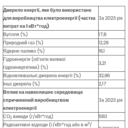
Джерело енергії, яке було використане
для виробництва електроенергії (частка
За 2023 рік
витрат на 1 кВт*год)
Вугілля (%)
17,8
Природний газ (%)
12,29
Ядерне паливо (%)
19,1
Гідроенергія (об’єкти великої
3,21
гідроенергетики) (%)
Відновлювальні джерела енергії (%)
32,96
Інші джерела (%)
2,17
Вплив на навколишнє середовище
спричинений виробництвом
За 2023 рік
електроенергії
СО
викиди (г/кВт*год)
560
2
3
Радіоактивні відходи (г/кВт*год або в м
/